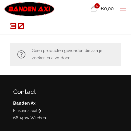
0
€0,00
30
Geen producten gevonden die aan je
zoekcriteria voldoen.
Contact
Banden Axi
Einsteinstraat 9
6604bw Wijchen