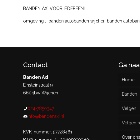
BANDEN AXI VOOR IEDEREEN!
omgeving : banden autobanden wijchen banden autoba
Contact
Ga naa
Banden Axi
Home
Einsteinstraat 9
6604bw Wijchen
Banden
024-7850347
Velgen
Nieu
info@bandenaxi.nl
Velgen r
Gebru
KVK-nummer: 57728461
Over on
BTW-nummer: NL206050999B01