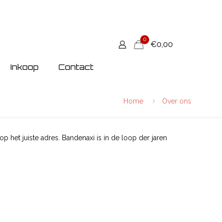
0
€0,00
Inkoop
Contact
Home
Over ons
 het juiste adres. Bandenaxi is in de loop der jaren