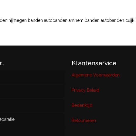
nden nijmegen banden autobanden arnhem banden autobanden cuijk
r…
Klantenservice
Algemene Voorwaarden
Privacy Beleid
w
Bedenktijd
eparatie
ikt
Retourneren
s