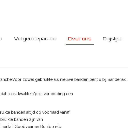
n
Velgen reparatie
Over ons
Prijslijst
ranche.Voor zowel gebruikte als nieuwe banden bent u bij Bandenaxi op
t naast kwaliteit/prijs verhouding een
uikte banden altijd op voorraad vanaf
bruikte banden zijn van
tinental, Goodyear en Dunlop etc.