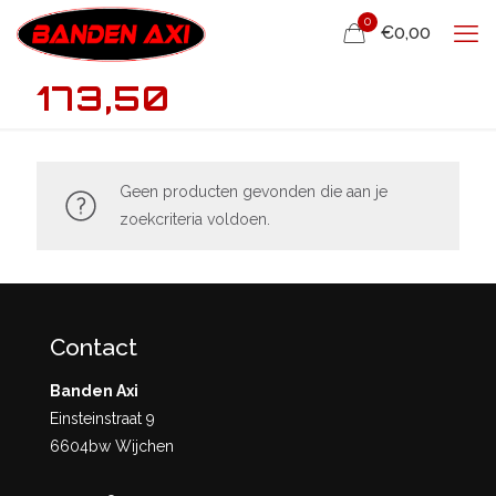
0
€0,00
173,50
Geen producten gevonden die aan je
zoekcriteria voldoen.
Contact
Banden Axi
Einsteinstraat 9
6604bw Wijchen