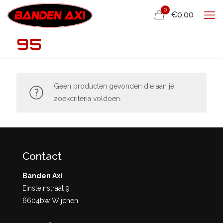
0
€0,00
95
Geen producten gevonden die aan je
zoekcriteria voldoen.
Contact
Banden Axi
Einsteinstraat 9
6604bw Wijchen