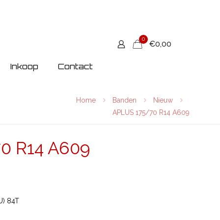
0
€0,00
Inkoop
Contact
Home
Banden
Nieuw
APLUS 175/70 R14 A609
0 R14 A609
U) 84T