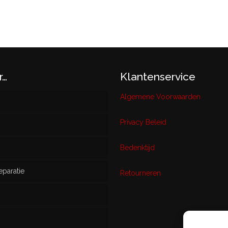
r…
Klantenservice
Algemene Voorwaarden
Privacy Beleid
w
Bedenktijd
eparatie
ikt
Retourneren
s