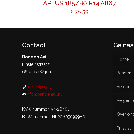
APLUS 185/80 R14 A867
€
78,59
Contact
Ga naa
Banden Axi
Home
Einsteinstraat 9
6604bw Wijchen
Banden
024-7850347
Velgen
Nieu
info@bandenaxi.nl
Velgen r
Gebru
KVK-nummer: 57728461
Over on
BTW-nummer: NL206050999B01
Prijslijst