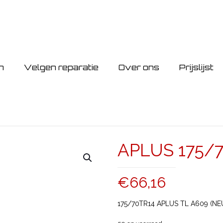
n
Velgen reparatie
Over ons
Prijslijst
APLUS 175/7
€
66,16
175/70TR14 APLUS TL A609 (NE