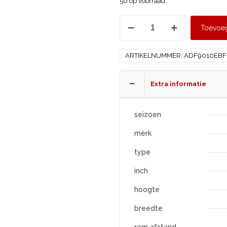
50 op voorraad
APLUS
Toevoe
175/70
R14
ARTIKELNUMMER:
ADF9010EBF
A609
aantal
Extra informatie
seizoen
merk
type
inch
hoogte
breedte