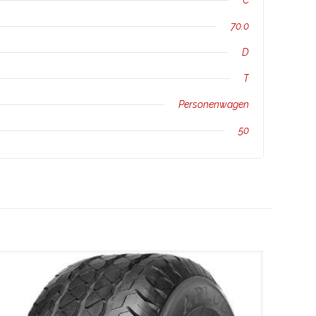
C
70.0
D
T
Personenwagen
50