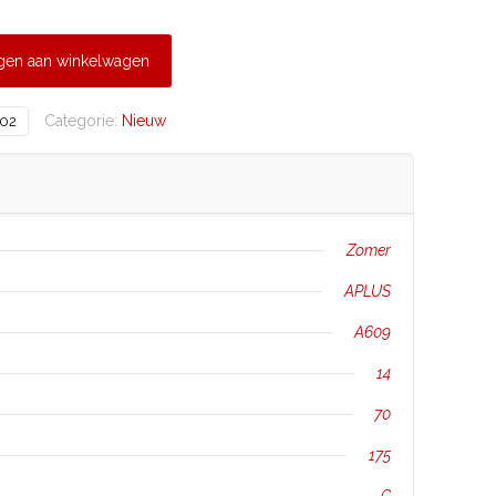
gen aan winkelwagen
Categorie:
Nieuw
02
Zomer
APLUS
A609
14
70
175