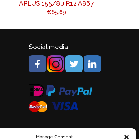
APLUS 155/80 R12 A867
€
65,69
Social media
Manage Consent