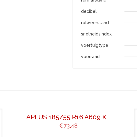
rem afstand
decibel
rolweerstand
snelheidsindex
voertuigtype
voorraad
APLUS 185/55 R16 A609 XL
€
73,48