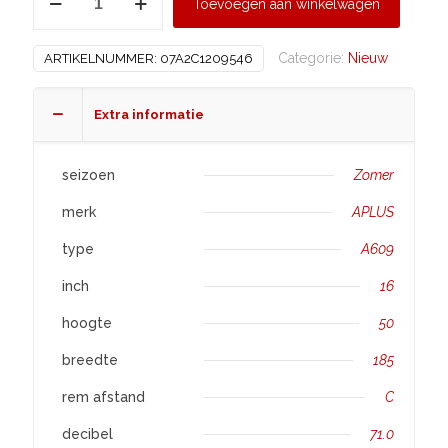
Toevoegen aan winkelwagen
185/50
R16
Categorie:
Nieuw
ARTIKELNUMMER:
07A2C1209546
A609
aantal
Extra informatie
seizoen
Zomer
merk
APLUS
type
A609
inch
16
hoogte
50
breedte
185
rem afstand
C
decibel
71.0