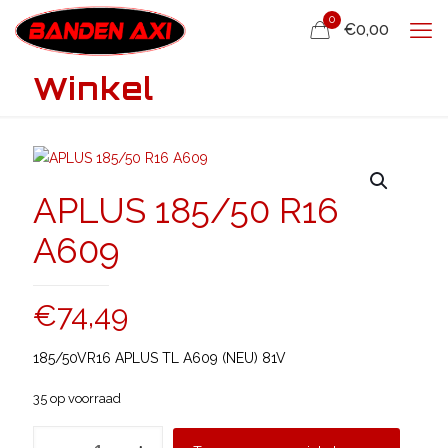
0
€0,00
Winkel
APLUS 185/50 R16
A609
€
74,49
185/50VR16 APLUS TL A609 (NEU) 81V
35 op voorraad
APLUS