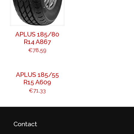
APLUS 185/80
R14 A867
€
78,59
APLUS 185/55
R15 A609
€
71,33
Contact