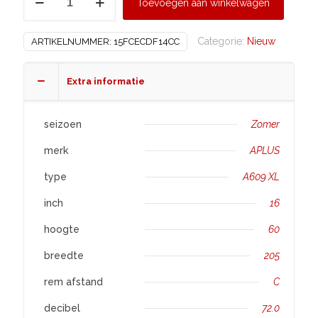
Toevoegen aan winkelwagen
205/60
R16
Categorie:
Nieuw
ARTIKELNUMMER:
15FCECDF14CC
A609
XL
aantal
Extra informatie
seizoen
Zomer
merk
APLUS
type
A609 XL
inch
16
hoogte
60
breedte
205
rem afstand
C
decibel
72.0