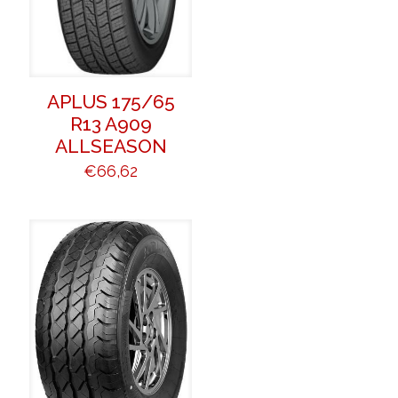
APLUS 175/65
R13 A909
ALLSEASON
€
66,62