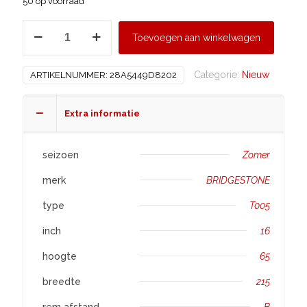
50 op voorraad
BRIDGESTONE
Toevoegen aan winkelwagen
215/65
R16
Categorie:
Nieuw
ARTIKELNUMMER:
28A5449D8202
T005
aantal
Extra informatie
seizoen
Zomer
merk
BRIDGESTONE
type
T005
inch
16
hoogte
65
breedte
215
rem afstand
B