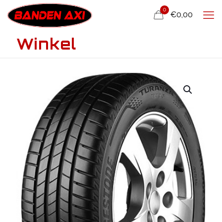
0
€0,00
Winkel