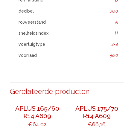
decibel
70.0
rolweerstand
A
snelheidsindex
H
voertuigtype
4×4
voorraad
50.0
Gerelateerde producten
APLUS 165/60
APLUS 175/70
R14 A609
R14 A609
€
64,02
€
66,16