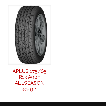
APLUS 175/65
R13 A909
ALLSEASON
€
66,62