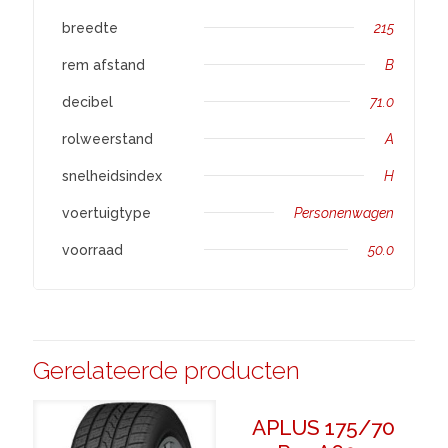
breedte
215
rem afstand
B
decibel
71.0
rolweerstand
A
snelheidsindex
H
voertuigtype
Personenwagen
voorraad
50.0
Gerelateerde producten
APLUS 175/70