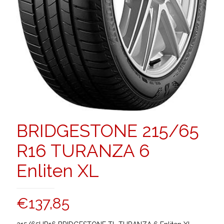
BRIDGESTONE 215/65
R16 TURANZA 6
Enliten XL
€
137,85