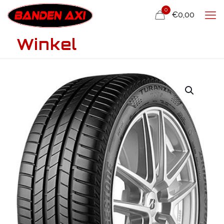
0
€0,00
Winkel