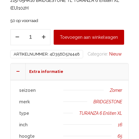
215/65HR16 BRIDGESTONE TL TURANZA 6 Enliten XL
(EU)102H
50 op voorraad
BRIDGESTONE
Toevoegen aan winkelwagen
215/65
R16
Categorie:
Nieuw
ARTIKELNUMMER:
4D356D574448
TURANZA
6
Enliten
Extra informatie
XL
aantal
seizoen
Zomer
merk
BRIDGESTONE
type
TURANZA 6 Enliten XL
inch
16
hoogte
65