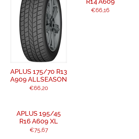
R14 A609
€
66,16
APLUS 175/70 R13
A909 ALLSEASON
€
66,20
APLUS 195/45
R16 A609 XL
€
75,67