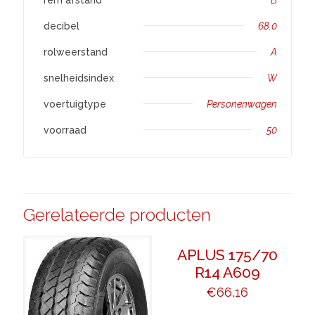
decibel
68.0
rolweerstand
A
snelheidsindex
W
voertuigtype
Personenwagen
voorraad
50
Gerelateerde producten
APLUS 175/70
R14 A609
€
66,16