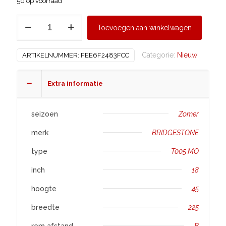
50 op voorraad
BRIDGESTONE
Toevoegen aan winkelwagen
225/45
R18
Categorie:
Nieuw
ARTIKELNUMMER:
FEE6F2483FCC
T005
MO
aantal
Extra informatie
seizoen
Zomer
merk
BRIDGESTONE
type
T005 MO
inch
18
hoogte
45
breedte
225
rem afstand
B