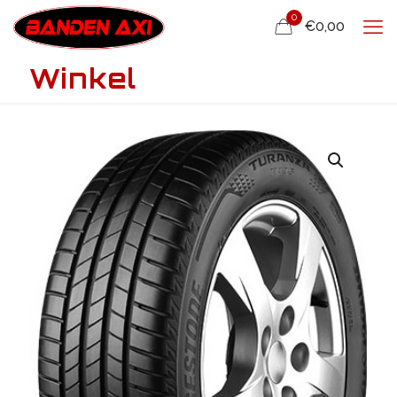
0
€0,00
Winkel