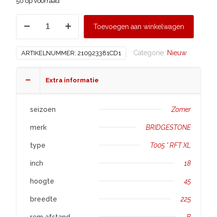
50 op voorraad
BRIDGESTONE
Toevoegen aan winkelwagen
225/45
R18
Categorie:
Nieuw
ARTIKELNUMMER:
210923381CD1
T005*
RFT
XL
Extra informatie
aantal
seizoen
Zomer
merk
BRIDGESTONE
type
T005 * RFT XL
inch
18
hoogte
45
breedte
225
rem afstand
B