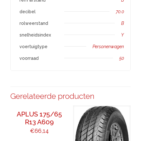
decibel
70.0
rolweerstand
B
snelheidsindex
Y
voertuigtype
Personenwagen
voorraad
50
Gerelateerde producten
APLUS 175/65
R13 A609
€
66,14