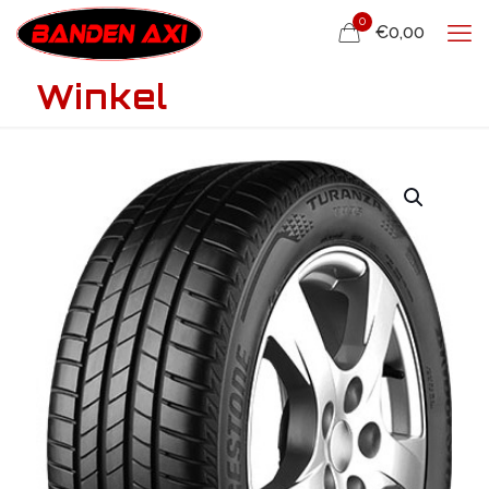
0
€0,00
Winkel