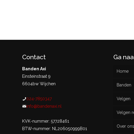
Contact
Ga naa
Banden Axi
Home
Einsteinstraat 9
6604bw Wijchen
Banden
024-7850347
Velgen
Nieu
info@bandenaxi.nl
Velgen r
Gebru
KVK-nummer: 57728461
Over on
BTW-nummer: NL206050999B01