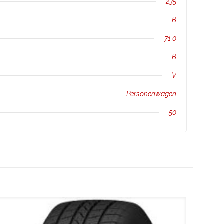
235
B
71.0
B
V
Personenwagen
50