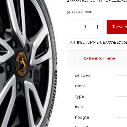
235/55VR17 CONTI TL ALLSEAS
50 op voorraad
CONTINENTAL
Toevoe
235/55
R17
ARTIKELNUMMER:
EA559BE700
ALLSEASONCONTACT
2
XL
Extra informatie
aantal
seizoen
merk
type
inch
hoogte