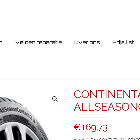
n
Velgen reparatie
Over ons
Prijslijst
CONTINENTA
ALLSEASON
€
169,73