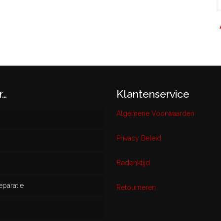
r…
Klantenservice
Algemene Voorwaarden
Privacy Beleid
w
Bedenktijd
eparatie
ikt
Retourneren
s