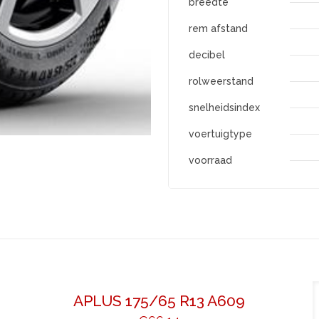
breedte
rem afstand
decibel
rolweerstand
snelheidsindex
voertuigtype
voorraad
APLUS 175/65 R13 A609