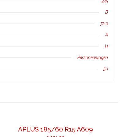
235
B
72.0
A
H
Personenwagen
50
APLUS 185/60 R15 A609