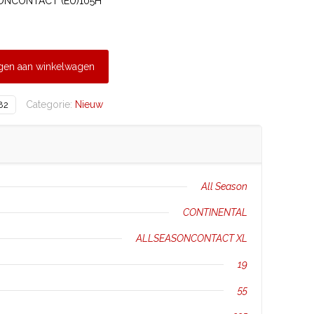
SONCONTACT (EU)105H
gen aan winkelwagen
Categorie:
Nieuw
82
All Season
CONTINENTAL
ALLSEASONCONTACT XL
19
55