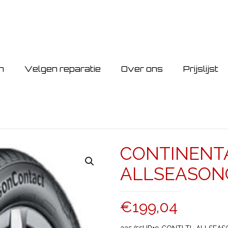
n
Velgen reparatie
Over ons
Prijslijst
CONTINENTA
ALLSEASON
€
199,04