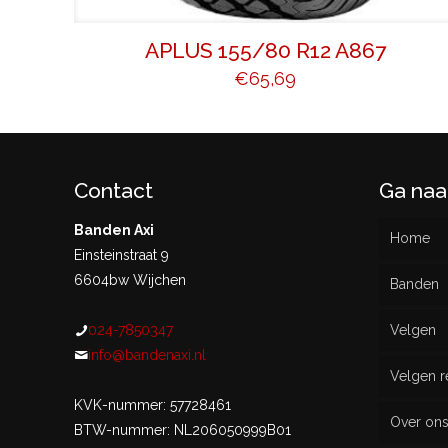
APLUS 155/80 R12 A867
€
65,69
Contact
Ga naa
Banden Axi
Home
Einsteinstraat 9
6604bw Wijchen
Banden
024-7850347
Velgen
Nieu
info@bandenaxi.nl
Velgen r
Gebru
KVK-nummer: 57728461
Over on
BTW-nummer: NL206050999B01