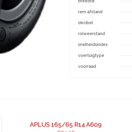
breedte
rem afstand
decibel
rolweerstand
snelheidsindex
voertuigtype
voorraad
APLUS 165/65 R14 A609