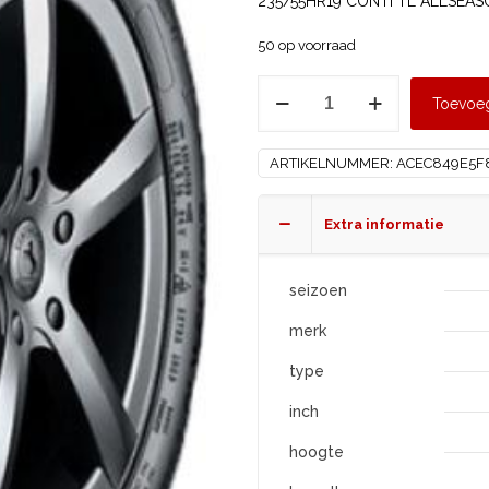
235/55HR19 CONTI TL ALLSEA
50 op voorraad
CONTINENTAL
Toevoe
235/55
R19
ARTIKELNUMMER:
ACEC849E5F
ALLSEASONCONTACT
XL
aantal
Extra informatie
seizoen
merk
type
inch
hoogte