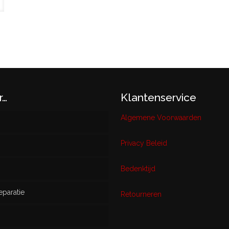
r…
Klantenservice
Algemene Voorwaarden
Privacy Beleid
w
Bedenktijd
eparatie
ikt
Retourneren
s