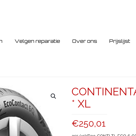
n
Velgen reparatie
Over ons
Prijslijst
CONTINENTA
* XL
€
250,01