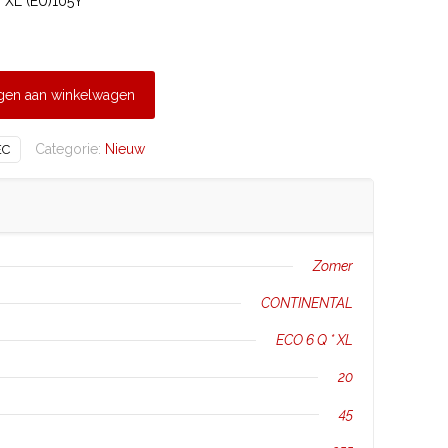
 XL (EU)105Y
gen aan winkelwagen
Categorie:
Nieuw
EC
Zomer
CONTINENTAL
ECO 6 Q * XL
20
45