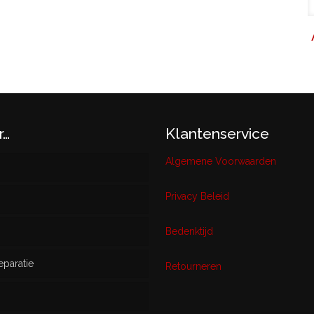
r…
Klantenservice
Algemene Voorwaarden
Privacy Beleid
w
Bedenktijd
eparatie
ikt
Retourneren
s