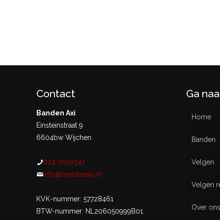
Contact
Ga naa
Banden Axi
Home
Einsteinstraat 9
6604bw Wijchen
Banden
024-7850347
Velgen
Nieu
info@bandenaxi.nl
Velgen r
Gebru
KVK-nummer: 57728461
Over on
BTW-nummer: NL206050999B01