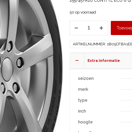
255/45YR20 CONTI TL ECO 6 Q*
50 op voorraad
CONTINENTAL
Toevoe
255/45
R20
ARTIKELNUMMER:
1B05CFBA1E
ECO
6
Q
Extra informatie
*
XL
seizoen
aantal
merk
type
inch
hoogte