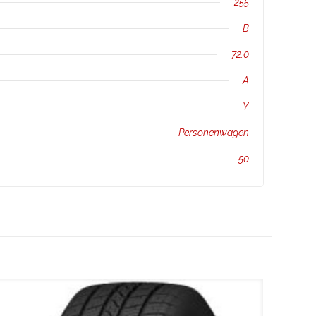
255
B
72.0
A
Y
Personenwagen
50