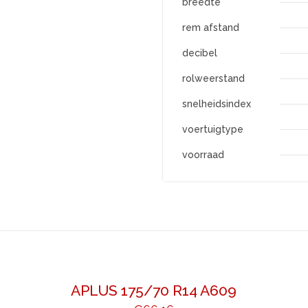
breedte
rem afstand
decibel
rolweerstand
snelheidsindex
voertuigtype
voorraad
APLUS 175/70 R14 A609