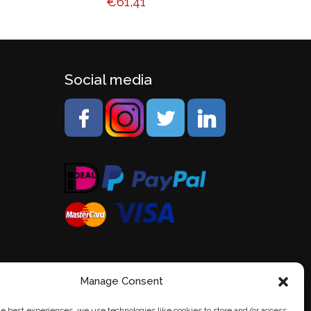
€
61,41
Social media
Manage Consent
he best experiences, we use technologies like cookies to store and/or access