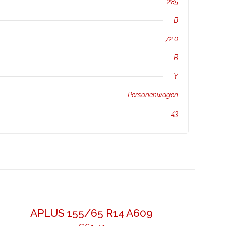
285
B
72.0
B
Y
Personenwagen
43
APLUS 155/65 R14 A609