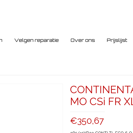
n
Velgen reparatie
Over ons
Prijslijst
CONTINENTA
MO CSi FR X
€
350,67