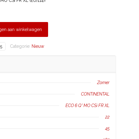
MO CSi FR XL (EU)114Y
gen aan winkelwagen
Categorie:
Nieuw
5
Zomer
CONTINENTAL
ECO 6 Q* MO CSi FR XL
22
45