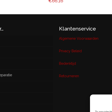
€
66,16
r…
Klantenservice
Algemene Voorwaarden
Privacy Beleid
w
Bedenktijd
eparatie
ikt
Retourneren
s
To provide t