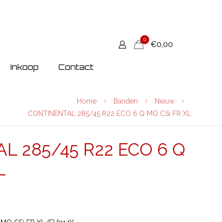
0
€0,00
Inkoop
Contact
Home
Banden
Nieuw
CONTINENTAL 285/45 R22 ECO 6 Q MO CSi FR XL
L 285/45 R22 ECO 6 Q
L