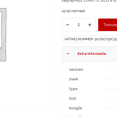
285/45YR22 CONTI TL ECO 6 Q 
43 op voorraad
CONTINENTAL
Toevoe
285/45
R22
ARTIKELNUMMER:
907AD752C35
ECO
6
Q
Extra informatie
MO
CSi
seizoen
FR
merk
XL
aantal
type
inch
hoogte