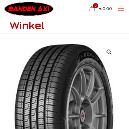
0
€0,00
Winkel