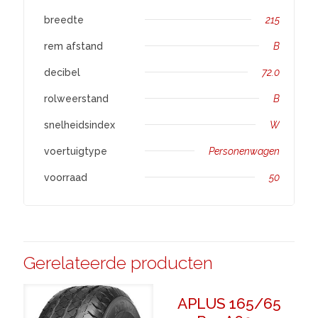
breedte
215
rem afstand
B
decibel
72.0
rolweerstand
B
snelheidsindex
W
voertuigtype
Personenwagen
voorraad
50
Gerelateerde producten
APLUS 165/65