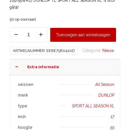
215/55WR17 DUNLOP TL SPORT ALL SEASON XL % (EU)
98W
50 op voorraad
DUNLOP
Toevoegen aan winkelwagen
215/55
R17
Categorie:
Nieuw
ARTIKELNUMMER:
EE8E7580410D
SPORT
ALL
SEASON
Extra informatie
XL
aantal
seizoen
All Season
merk
DUNLOP
type
SPORT ALL SEASON XL
inch
17
hoogte
55