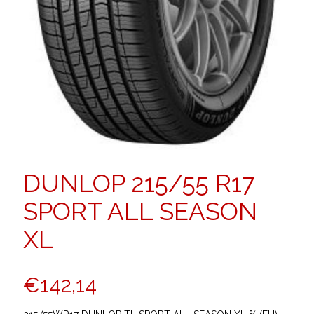
DUNLOP 215/55 R17
SPORT ALL SEASON
XL
€
142,14