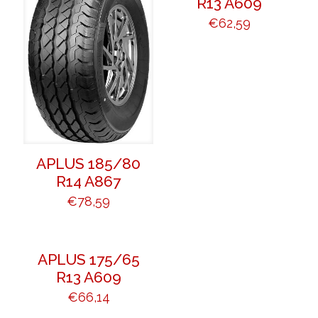
R13 A609
€
62,59
APLUS 185/80
R14 A867
€
78,59
APLUS 175/65
R13 A609
€
66,14