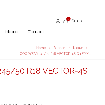
0
€0,00
Inkoop
Contact
Home
Banden
Nieuw
GOODYEAR 245/50 R18 VECTOR-4S G3 FP XL
45/50 R18 VECTOR-4S