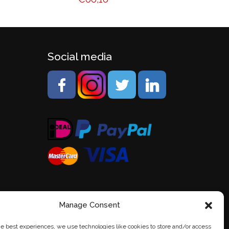
Social media
Manage Consent
he best experiences, we use technologies like cookies to store and/or access