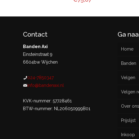
Contact
Ga naa
Banden Axi
Home
Einsteinstraat 9
6604bw Wijchen
Banden
024-7850347
Velgen
Nieu
info@bandenaxi.nl
Velgen r
Gebru
KVK-nummer: 57728461
Over on
BTW-nummer: NL206050999B01
Prijslijst
Inkoop