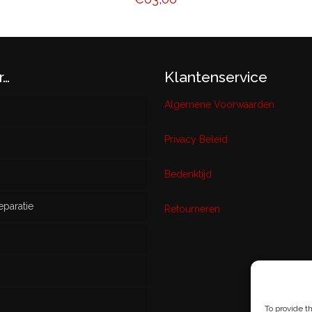
r…
Klantenservice
Algemene Voorwaarden
Privacy Beleid
w
Bedenktijd
eparatie
ikt
Retourneren
s
To provide t