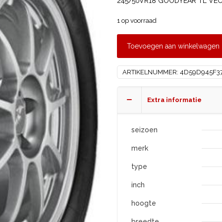
245/50VR18 GOODYEAR TL VECT
1 op voorraad
Toevoegen aan winkelwagen
ARTIKELNUMMER:
4D59D945F3
Extra informatie
seizoen
merk
type
inch
hoogte
breedte