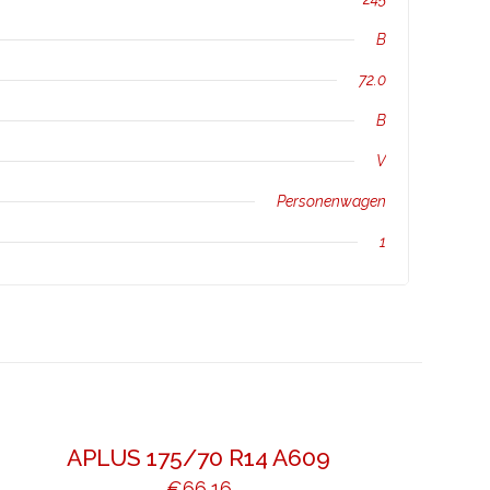
B
72.0
B
V
Personenwagen
1
APLUS 175/70 R14 A609
€
66,16