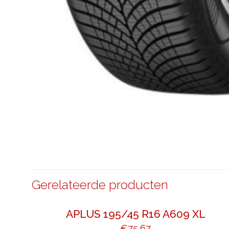
Gerelateerde producten
APLUS 195/45 R16 A609 XL
€
75,67