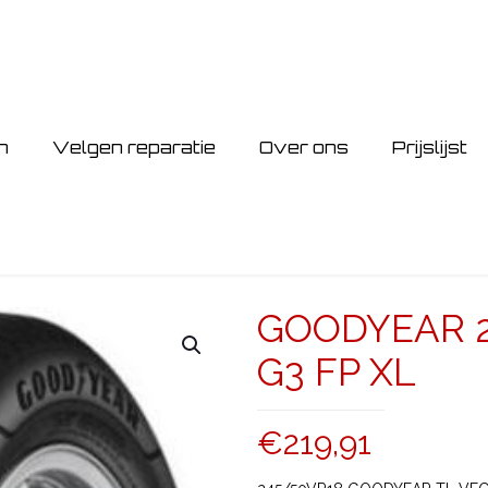
n
Velgen reparatie
Over ons
Prijslijst
GOODYEAR 2
G3 FP XL
€
219,91