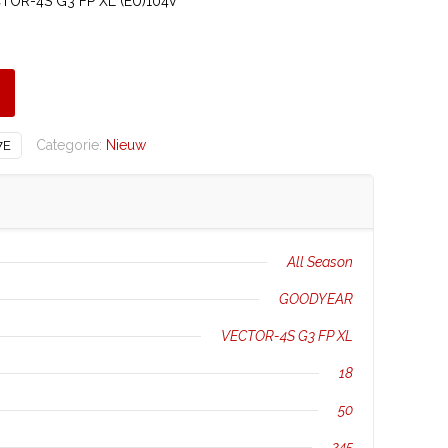
OR-4S G3 FP XL (EU)104V
Categorie:
Nieuw
7E
All Season
GOODYEAR
VECTOR-4S G3 FP XL
18
50
245