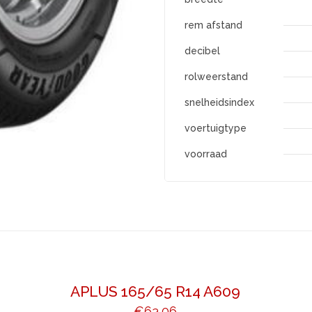
rem afstand
decibel
rolweerstand
snelheidsindex
voertuigtype
voorraad
APLUS 165/65 R14 A609
€
63,06