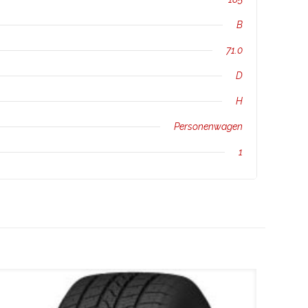
B
71.0
D
H
Personenwagen
1