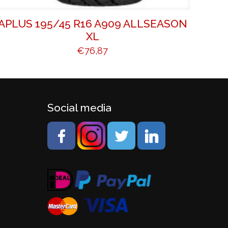
APLUS 195/45 R16 A909 ALLSEASON
XL
€
76,87
Social media