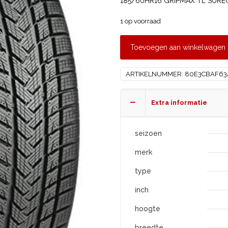
185/60HR16 GRIPMAX TL SUREG
1 op voorraad
Toevoegen aan winkelwagen
ARTIKELNUMMER:
80E3CBAF63
Extra informatie
seizoen
merk
type
inch
hoogte
breedte