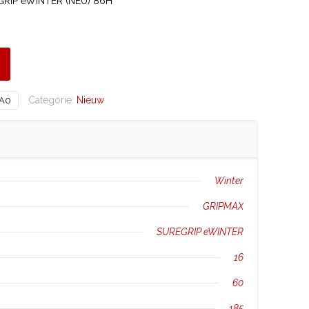
RIP eWINTER (NEU) 86H
Categorie:
Nieuw
A0
Winter
GRIPMAX
SUREGRIP eWINTER
16
60
185