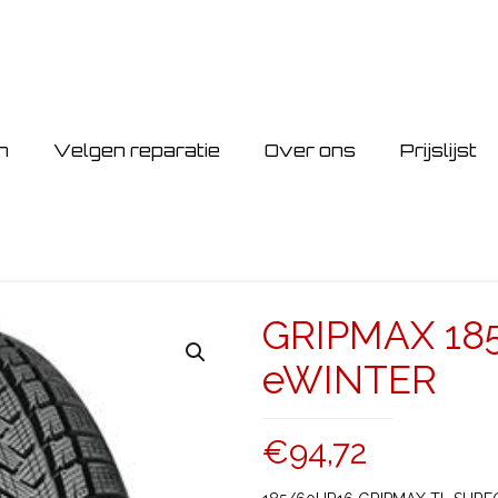
n
Velgen reparatie
Over ons
Prijslijst
GRIPMAX 18
eWINTER
€
94,72