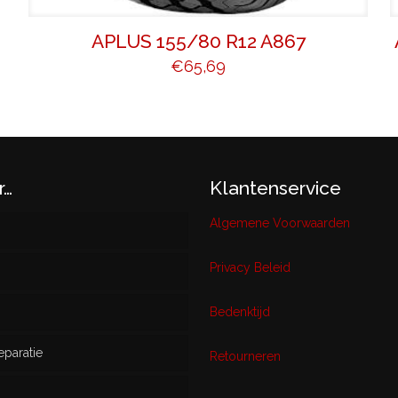
APLUS 155/80 R12 A867
€
65,69
r…
Klantenservice
Algemene Voorwaarden
Privacy Beleid
w
Bedenktijd
eparatie
ikt
Retourneren
s