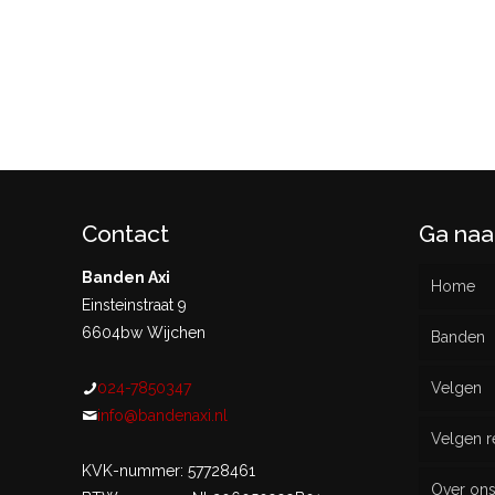
Contact
Ga naa
Banden Axi
Home
Einsteinstraat 9
6604bw Wijchen
Banden
024-7850347
Velgen
Nieu
info@bandenaxi.nl
Velgen r
Gebru
KVK-nummer: 57728461
Over on