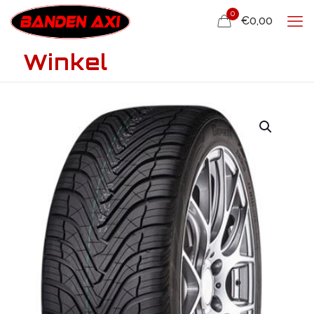
0
€0,00
Winkel