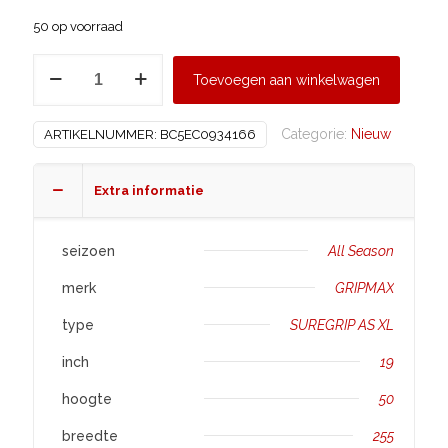
50 op voorraad
GRIPMAX
Toevoegen aan winkelwagen
255/50
R19
Categorie:
Nieuw
ARTIKELNUMMER:
BC5EC0934166
SUREGRIP
AS
XL
Extra informatie
aantal
seizoen
All Season
merk
GRIPMAX
type
SUREGRIP AS XL
inch
19
hoogte
50
breedte
255