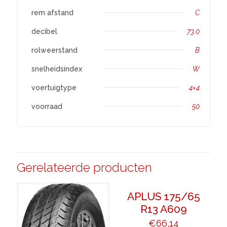
rem afstand
C
decibel
73.0
rolweerstand
B
snelheidsindex
W
voertuigtype
4×4
voorraad
50
Gerelateerde producten
APLUS 175/65
R13 A609
€
66,14