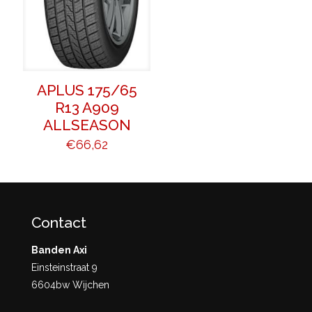
APLUS 175/65
R13 A909
ALLSEASON
€
66,62
Contact
Banden Axi
Einsteinstraat 9
6604bw Wijchen