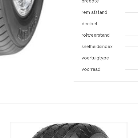
breedte
rem afstand
decibel
rolweerstand
snelheidsindex
voertuigtype
voorraad