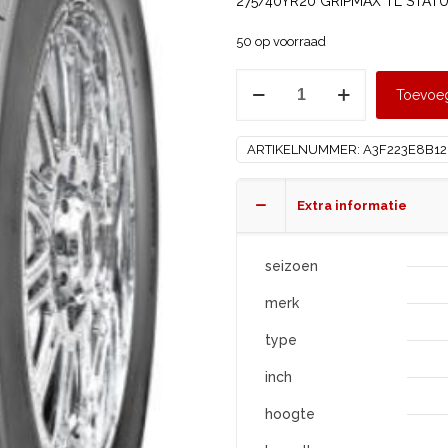
275/40YR20 GRIPMAX TL STATU
50 op voorraad
GRIPMAX
Toevoe
275/40
R20
ARTIKELNUMMER:
A3F223E8B1
STATURE
HT
XL
Extra informatie
aantal
seizoen
merk
type
inch
hoogte