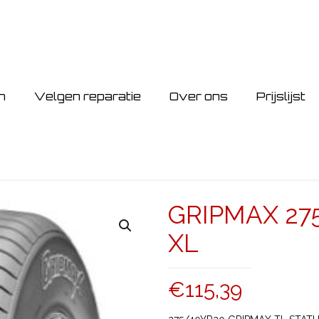
n
Velgen reparatie
Over ons
Prijslijst
GRIPMAX 27
XL
€
115,39