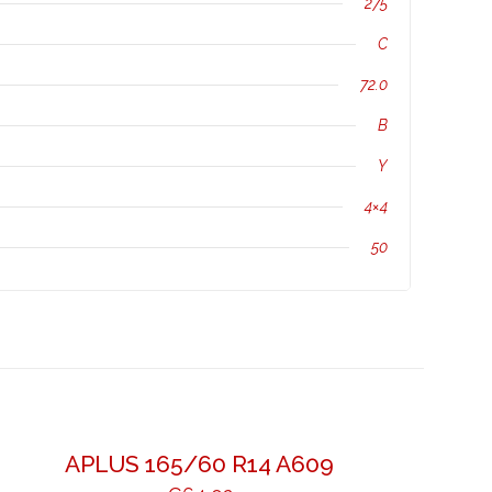
275
C
72.0
B
Y
4×4
50
APLUS 165/60 R14 A609