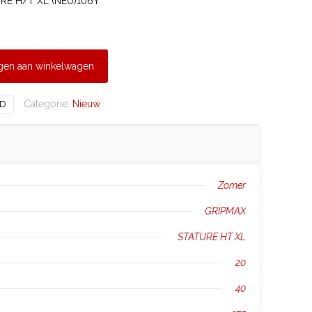
RE H/T XL (NEU)106Y
gen aan winkelwagen
Categorie:
Nieuw
2D
Zomer
GRIPMAX
STATURE HT XL
20
40