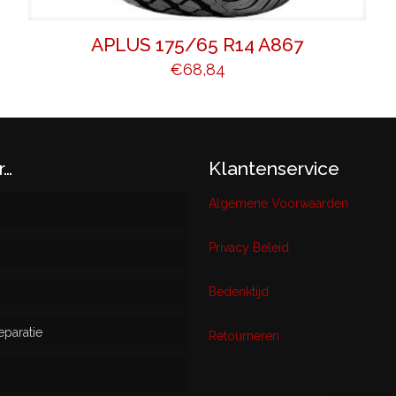
APLUS 175/65 R14 A867
€
68,84
r…
Klantenservice
Algemene Voorwaarden
Privacy Beleid
w
Bedenktijd
eparatie
ikt
Retourneren
s