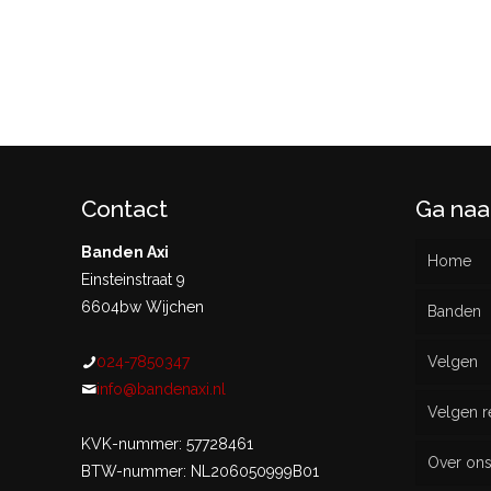
Contact
Ga naa
Banden Axi
Home
Einsteinstraat 9
6604bw Wijchen
Banden
024-7850347
Velgen
Nieu
info@bandenaxi.nl
Velgen r
Gebru
KVK-nummer: 57728461
Over on
BTW-nummer: NL206050999B01