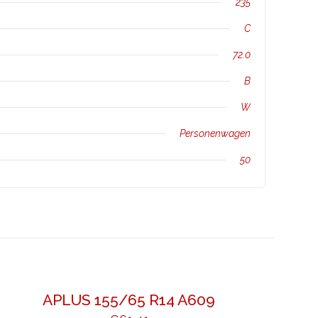
235
C
72.0
B
W
Personenwagen
50
APLUS 155/65 R14 A609