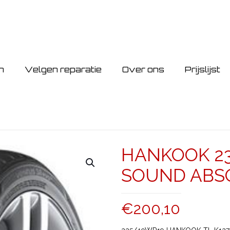
n
Velgen reparatie
Over ons
Prijslijst
HANKOOK 235
SOUND ABS
€
200,10