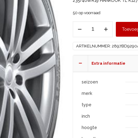
235/40WR19 HANKOOK TL K127 
50 op voorraad
HANKOOK
Toevoe
235/40
R19
ARTIKELNUMMER:
2897BD9290
K127
T0
SOUND
Extra informatie
ABSORBER
XL
seizoen
aantal
merk
type
inch
hoogte