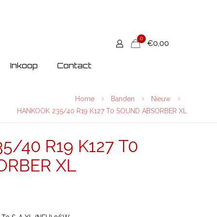
0
€0,00
Inkoop
Contact
Home
Banden
Nieuw
HANKOOK 235/40 R19 K127 T0 SOUND ABSORBER XL
/40 R19 K127 T0
ORBER XL