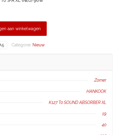
T0 S-A XL (NEU) 96W
gen aan winkelwagen
Categorie:
Nieuw
A5
Zomer
HANKOOK
K127 T0 SOUND ABSORBER XL
19
40