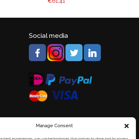
€
61,41
Social media
Manage Consent
he best experiences, we use technologies like cookies to store and/or access