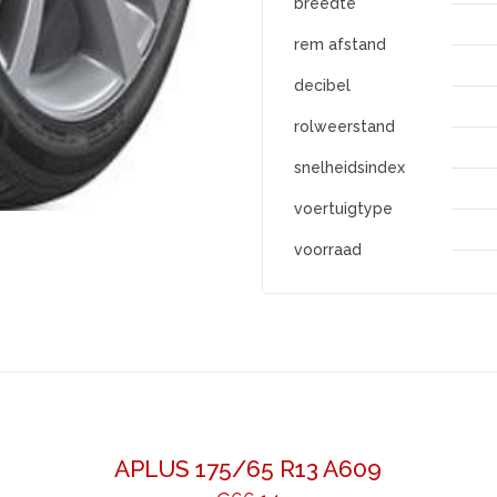
breedte
rem afstand
decibel
rolweerstand
snelheidsindex
voertuigtype
voorraad
APLUS 175/65 R13 A609