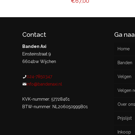
€
67,00
Contact
Ga naa
Banden Axi
Home
Einsteinstraat 9
6604bw Wijchen
Banden
024-7850347
Velgen
Nieu
info@bandenaxi.nl
Velgen r
Gebru
KVK-nummer: 57728461
Over on
BTW-nummer: NL206050999B01
Prijslijst
Inkoop