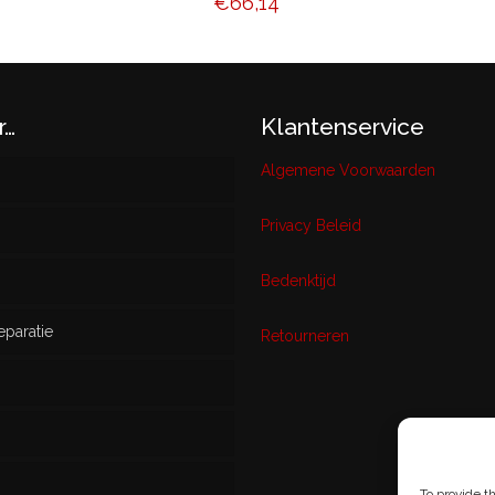
€
66,14
r…
Klantenservice
Algemene Voorwaarden
Privacy Beleid
w
Bedenktijd
eparatie
ikt
Retourneren
s
To provide t