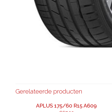
Gerelateerde producten
APLUS 175/60 R15 A609