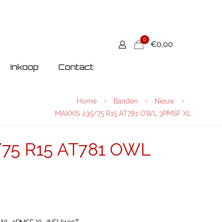
0
€0,00
Inkoop
Contact
Home
Banden
Nieuw
MAXXIS 235/75 R15 AT781 OWL 3PMSF XL
75 R15 AT781 OWL