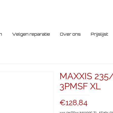
n
Velgen reparatie
Over ons
Prijslijst
MAXXIS 235/
3PMSF XL
€
128,84