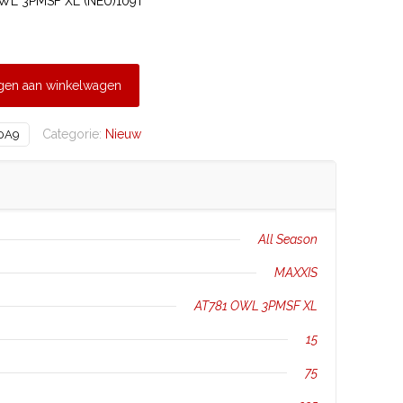
OWL 3PMSF XL (NEU)109T
gen aan winkelwagen
Categorie:
Nieuw
0A9
All Season
MAXXIS
AT781 OWL 3PMSF XL
15
75