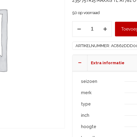
235/75TR15 MAXXIS TL AT781 
50 op voorraad
MAXXIS
Toevoe
235/75
R15
ARTIKELNUMMER:
AC862DDD0
AT781
OWL
3PMSF
Extra informatie
XL
aantal
seizoen
merk
type
inch
hoogte