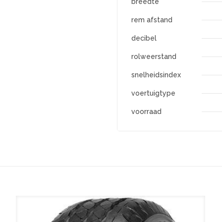
breedte
rem afstand
decibel
rolweerstand
snelheidsindex
voertuigtype
voorraad