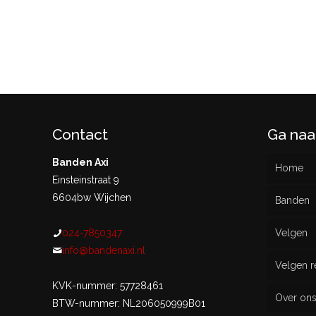
Contact
Ga naa
Banden Axi
Home
Einsteinstraat 9
6604bw Wijchen
Banden
024-7850347
Velgen
Nieu
info@bandenaxi.nl
Velgen r
Gebru
KVK-nummer: 57728461
Over on
BTW-nummer: NL206050999B01