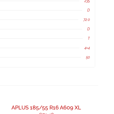
235
D
72.0
D
T
4×4
50
APLUS 185/55 R16 A609 XL