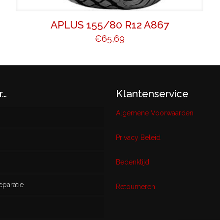
APLUS 155/80 R12 A867
€
65,69
r…
Klantenservice
Algemene Voorwaarden
Privacy Beleid
w
Bedenktijd
eparatie
ikt
Retourneren
s