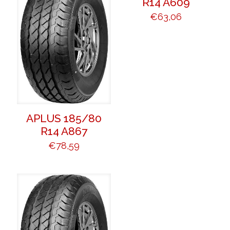
R14 A609
€
63,06
APLUS 185/80
R14 A867
€
78,59