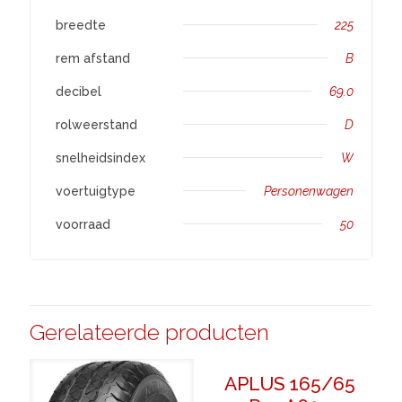
breedte
225
rem afstand
B
decibel
69.0
rolweerstand
D
snelheidsindex
W
voertuigtype
Personenwagen
voorraad
50
Gerelateerde producten
APLUS 165/65