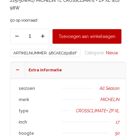
225/50WR17 MICHELIN TL CROSSCLIMATE + ZP XL (EU)
98W
50 op voorraad
MICHELIN
Toevoegen aan winkelwagen
225/50
R17
Categorie:
Nieuw
ARTIKELNUMMER:
58CAEC291B2F
CROSSCLIMATE+
ZP
XL
Extra informatie
aantal
seizoen
All Season
merk
MICHELIN
type
CROSSCLIMATE+ ZP XL
inch
17
hoogte
50