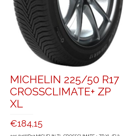
MICHELIN 225/50 R17
CROSSCLIMATE+ ZP
XL
€
184,15