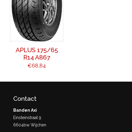
APLUS 175/65
R14 A867
€
68,84
Contact
Banden Axi
Einsteinstraat 9
6604bw Wijchen