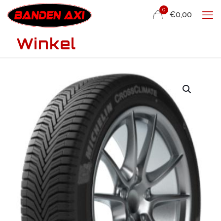
0
€0,00
Winkel