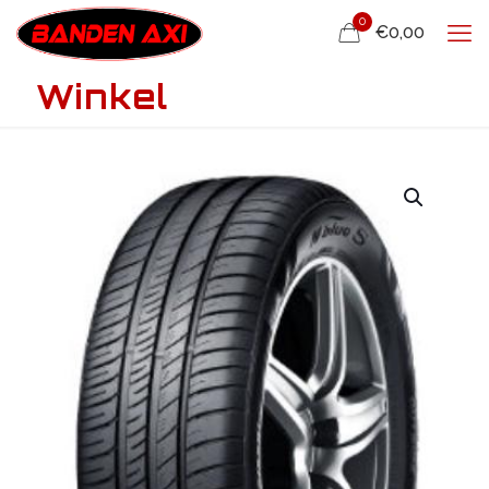
0
€0,00
Winkel