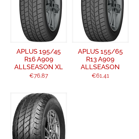
APLUS 195/45
APLUS 155/65
R16 A909
R13 A909
ALLSEASON XL
ALLSEASON
€
76,87
€
61,41