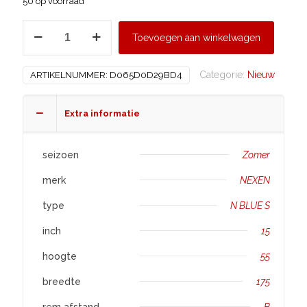
50 op voorraad
NEXEN
Toevoegen aan winkelwagen
175/55
R15
Categorie:
Nieuw
ARTIKELNUMMER:
D065D0D29BD4
N
BLUE
S
Extra informatie
aantal
seizoen
Zomer
merk
NEXEN
type
N BLUE S
inch
15
hoogte
55
breedte
175
rem afstand
B