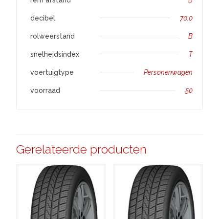
decibel
70.0
rolweerstand
B
snelheidsindex
T
voertuigtype
Personenwagen
voorraad
50
Gerelateerde producten