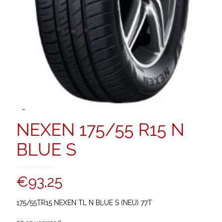
NEXEN 175/55 R15 N
BLUE S
€
93,25
175/55TR15 NEXEN TL N BLUE S (NEU) 77T