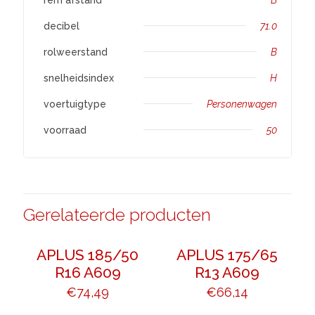
decibel
71.0
rolweerstand
B
snelheidsindex
H
voertuigtype
Personenwagen
voorraad
50
Gerelateerde producten
APLUS 185/50
APLUS 175/65
R16 A609
R13 A609
€
74,49
€
66,14