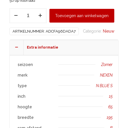
50 op voorraad
NEXEN
Toevoegen aan winkelwagen
195/65
R15
Categorie:
Nieuw
ARTIKELNUMMER:
ADCFA96DADA7
N
BLUE
S
Extra informatie
aantal
seizoen
Zomer
merk
NEXEN
type
N BLUE S
inch
15
hoogte
65
breedte
195
rem afstand
B