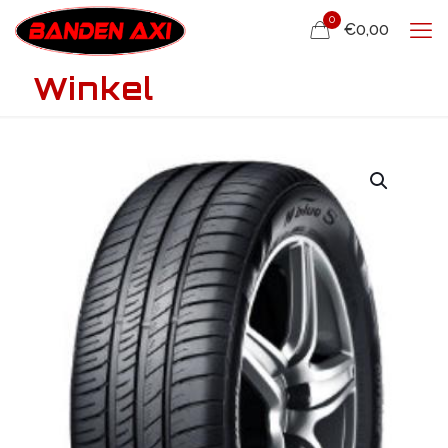
0
€0,00
Winkel