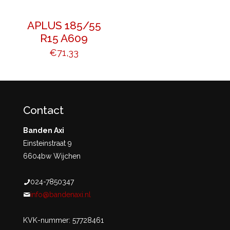
APLUS 185/55
R15 A609
€
71,33
Contact
Banden Axi
Einsteinstraat 9
6604bw Wijchen
024-7850347
info@bandenaxi.nl
KVK-nummer: 57728461