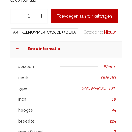
50 op voorraad
NOKIAN
Toevoegen aan winkelwagen
225/45
R18
Categorie:
Nieuw
ARTIKELNUMMER:
C7C6CB33DE9A
SNOWPROOF
1
XL
Extra informatie
aantal
seizoen
Winter
merk
NOKIAN
type
SNOWPROOF 1 XL
inch
18
hoogte
45
breedte
225
rem afstand
B