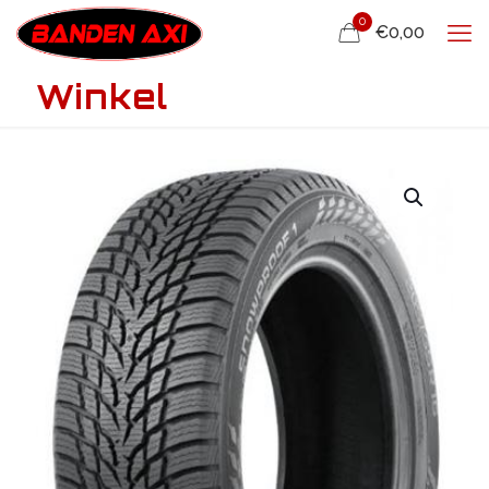
0
€0,00
Winkel