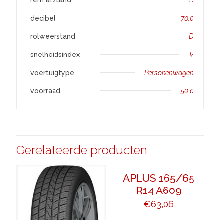
decibel
70.0
rolweerstand
D
snelheidsindex
V
voertuigtype
Personenwagen
voorraad
50.0
Gerelateerde producten
APLUS 165/65
R14 A609
€
63,06