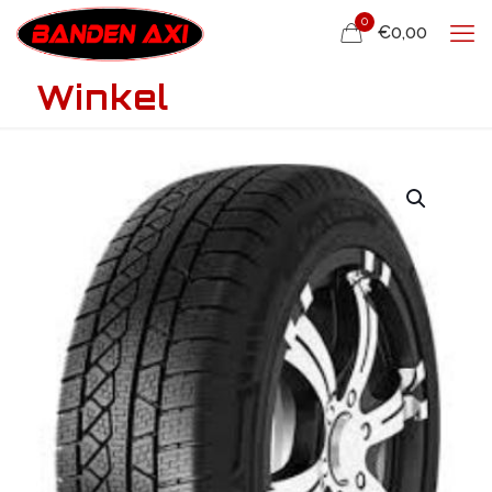
0
€0,00
Winkel