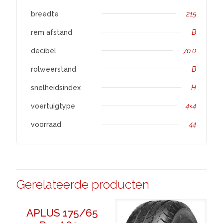
breedte
215
rem afstand
B
decibel
70.0
rolweerstand
B
snelheidsindex
H
voertuigtype
4×4
voorraad
44
Gerelateerde producten
APLUS 175/65