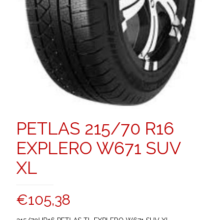
PETLAS 215/70 R16
EXPLERO W671 SUV
XL
€
105,38