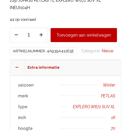
215/70HR16 PETLAS TL EXPLERO W671 SUV XL
(NEU)104H
44 op voorraad
PETLAS
Toevoegen aan winkelwagen
215/70
R16
Categorie:
Nieuw
ARTIKELNUMMER:
4A939A412E5E
EXPLERO
W671
SUV
Extra informatie
XL
aantal
seizoen
Winter
merk
PETLAS
type
EXPLERO W671 SUV XL
inch
16
hoogte
70