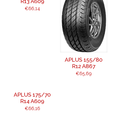
R13 A609
€
66,14
APLUS 155/80
R12 A867
€
65,69
APLUS 175/70
R14 A609
€
66,16