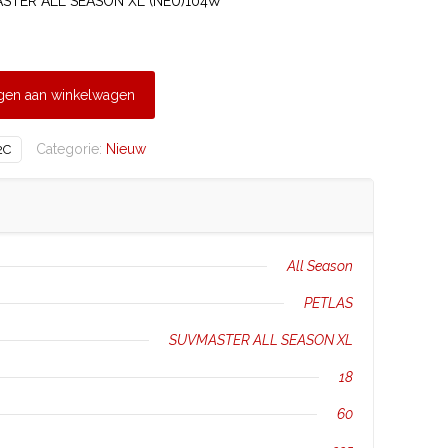
STER ALL SEASON XL (NEU)104W
gen aan winkelwagen
Categorie:
Nieuw
2C
All Season
PETLAS
SUVMASTER ALL SEASON XL
18
60