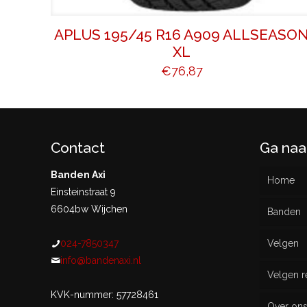
APLUS 195/45 R16 A909 ALLSEASO
XL
€
76,87
Contact
Ga naa
Banden Axi
Home
Einsteinstraat 9
6604bw Wijchen
Banden
024-7850347
Velgen
Nieu
info@bandenaxi.nl
Velgen r
Gebru
KVK-nummer: 57728461
Over on