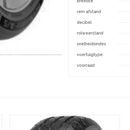
breedte
rem afstand
decibel
rolweerstand
snelheidsindex
voertuigtype
voorraad