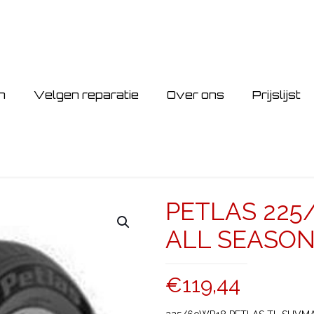
n
Velgen reparatie
Over ons
Prijslijst
PETLAS 225
ALL SEASON
€
119,44