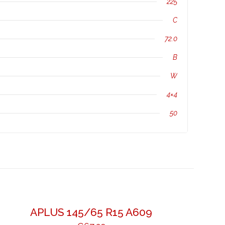
225
C
72.0
B
W
4×4
50
APLUS 145/65 R15 A609