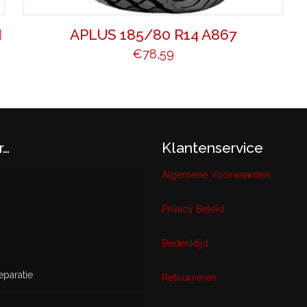
N
APLUS 185/80 R14 A867
€
78,59
r…
Klantenservice
Algemene Voorwaarden
Privacy Beleid
w
Bedenktijd
eparatie
ikt
Retourneren
s