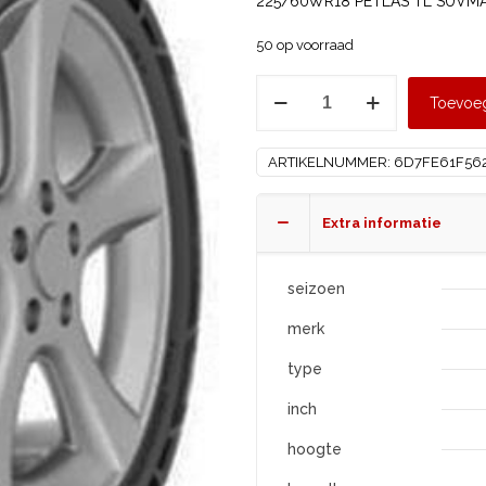
225/60WR18 PETLAS TL SUVMA
50 op voorraad
PETLAS
Toevoe
225/60
R18
ARTIKELNUMMER:
6D7FE61F56
SUVMASTER
ALL
SEASON
Extra informatie
XL
aantal
seizoen
merk
type
inch
hoogte