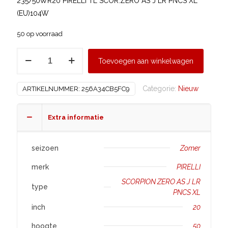
235/50WR20 PIRELLI TL SCOR.ZERO AS J LR PNCS XL
(EU)104W
50 op voorraad
PIRELLI
Toevoegen aan winkelwagen
235/50
R20
Categorie:
Nieuw
ARTIKELNUMMER:
256A34CB5FC9
SCORPION
ZERO
AS
Extra informatie
J
LR
seizoen
Zomer
PNCS
merk
PIRELLI
XL
aantal
SCORPION ZERO AS J LR
type
PNCS XL
inch
20
hoogte
50