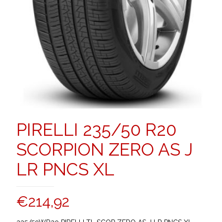
PIRELLI 235/50 R20
SCORPION ZERO AS J
LR PNCS XL
€
214,92