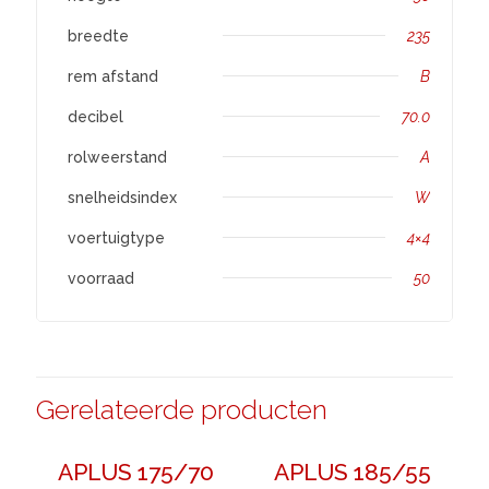
breedte
235
rem afstand
B
decibel
70.0
rolweerstand
A
snelheidsindex
W
voertuigtype
4×4
voorraad
50
Gerelateerde producten
APLUS 175/70
APLUS 185/55