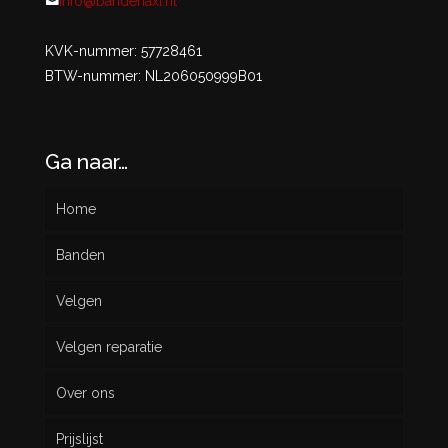
info@bandenaxi.nl
KVK-nummer: 57728461
BTW-nummer: NL206050999B01
Ga naar…
Home
Banden
Velgen
Nieuw
Velgen reparatie
Gebruikt
Over ons
Prijslijst