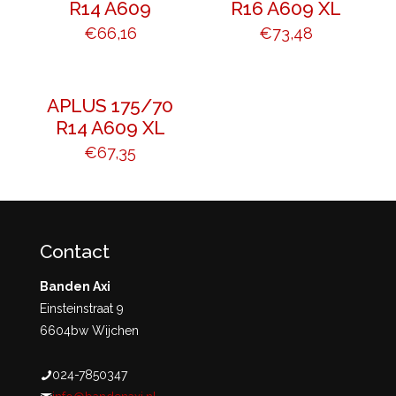
R14 A609
R16 A609 XL
€
66,16
€
73,48
APLUS 175/70
R14 A609 XL
€
67,35
Contact
Banden Axi
Einsteinstraat 9
6604bw Wijchen
024-7850347