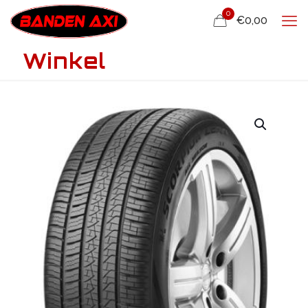
0
€0,00
Winkel