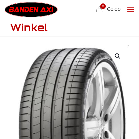
0
€0,00
Winkel