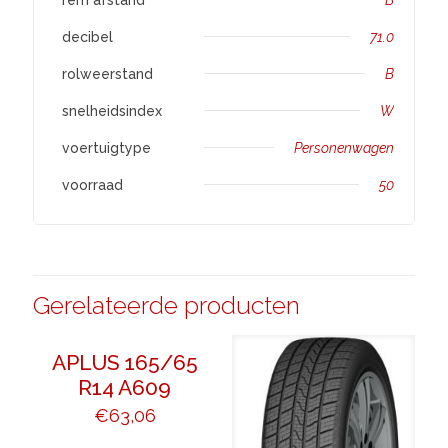
decibel
71.0
rolweerstand
B
snelheidsindex
W
voertuigtype
Personenwagen
voorraad
50
Gerelateerde producten
APLUS 165/65
R14 A609
€
63,06