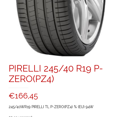
PIRELLI 245/40 R19 P-
ZERO(PZ4)
€
166,45
245/40WR19 PIRELLI TL P-ZERO(PZ4) % (EU) 94W