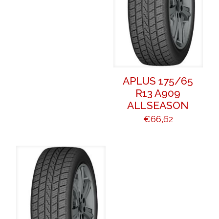
APLUS 175/65
R13 A909
ALLSEASON
€
66,62