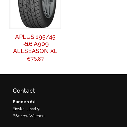
APLUS 195/45
R16 A909
ALLSEASON XL
€
76,87
Contact
Banden Axi
Einsteinstraat 9
6604bw Wijchen