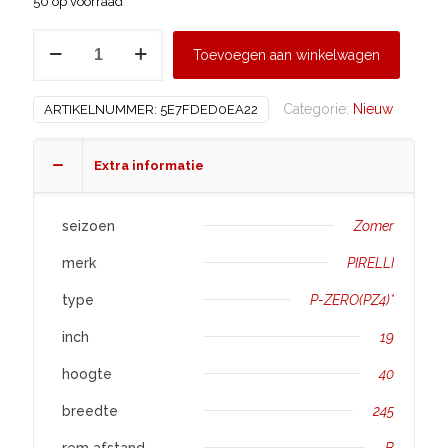
50 op voorraad
PIRELLI
Toevoegen aan winkelwagen
245/40
R19
Categorie:
Nieuw
ARTIKELNUMMER:
5E7FDED0EA22
P-
ZERO(PZ4)
aantal
Extra informatie
seizoen
Zomer
merk
PIRELLI
type
P-ZERO(PZ4)*
inch
19
hoogte
40
breedte
245
rem afstand
B