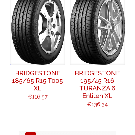
BRIDGESTONE
BRIDGESTONE
185/65 R15 T005
195/45 R16
XL
TURANZA 6
Enliten XL
€
116,57
€
136,34