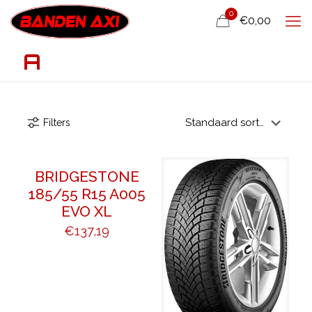
0
€0,00
A
Filters
BRIDGESTONE
185/55 R15 A005
EVO XL
€
137,19