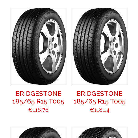
BRIDGESTONE
BRIDGESTONE
185/65 R15 T005
185/65 R15 T005
€
116,76
€
118,14