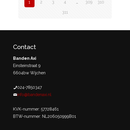
1
2
3
4
…
309
310
311
Contact
Banden Axi
Einsteinstraat 9
6604bw Wijchen
024-7850347
info@bandenaxi.nl
KVK-nummer: 57728461
BTW-nummer: NL206050999B01