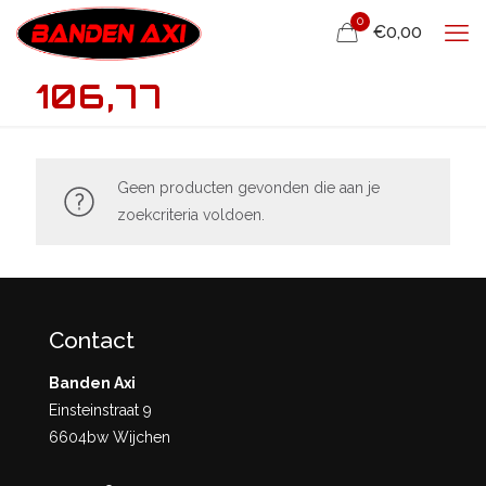
0
€0,00
106,77
Geen producten gevonden die aan je
zoekcriteria voldoen.
Contact
Banden Axi
Einsteinstraat 9
6604bw Wijchen