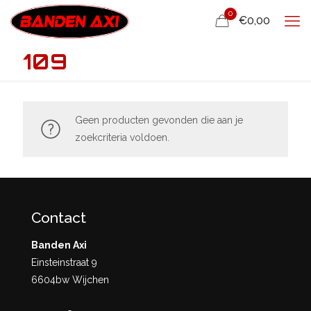
0
€0,00
109
Geen producten gevonden die aan je
zoekcriteria voldoen.
Contact
Banden Axi
Einsteinstraat 9
6604bw Wijchen