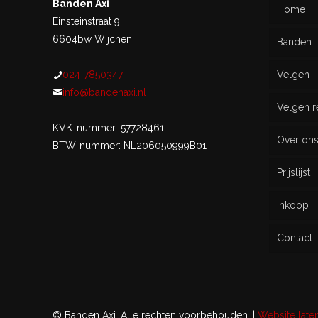
Banden Axi
Home
Einsteinstraat 9
6604bw Wijchen
Banden
024-7850347
Velgen
Nieu
info@bandenaxi.nl
Velgen r
Gebru
KVK-nummer: 57728461
Over on
BTW-nummer: NL206050999B01
Prijslijst
Inkoop
Contact
© Banden Axi. Alle rechten voorbehouden. |
Website lat