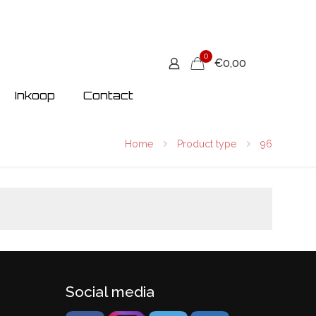
0
€0,00
Inkoop
Contact
Home
Product type
96
Social media