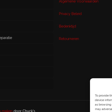
Algemene Voorwaarden
Privacy Beleid
w
Bedenktijd
eparatie
ikt
Retourneren
s
To provide t
device infor
as browsing 
may adversel
en maken
door Chuck's