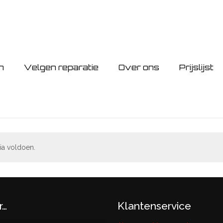
n
Velgen reparatie
Over ons
Prijslijst
ia voldoen.
r…
Klantenservice