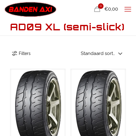
0
€0,00
AD09 XL (semi-slick)
Filters