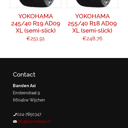
YOKOHAMA
YOKOHAMA
245/40 R19 AD09
255/40 R18 AD09
XL (semi-slick)
XL (semi-slick)
€
251,91
€
248,76
Contact
Banden Axi
Einsteinstraat 9
6604bw Wijchen
024-7850347
info@bandenaxi.nl