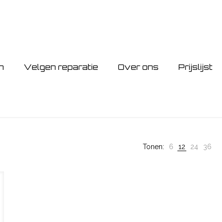
n
Velgen reparatie
Over ons
Prijslijst
Tonen:
6
12
24
36