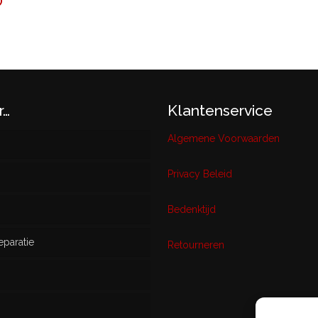
O
r…
Klantenservice
Algemene Voorwaarden
Privacy Beleid
w
Bedenktijd
eparatie
ikt
Retourneren
s