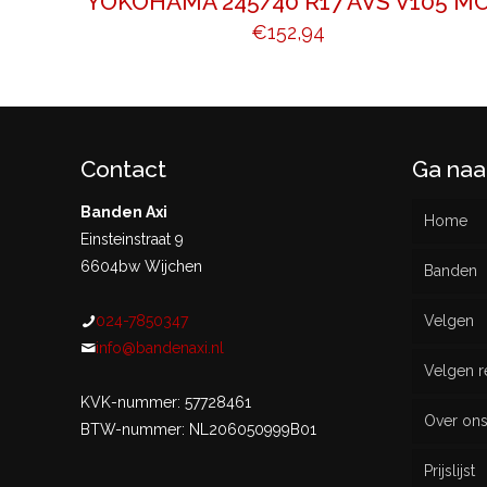
YOKOHAMA 245/40 R17 AVS V105 M
€
152,94
Contact
Ga naa
Banden Axi
Home
Einsteinstraat 9
6604bw Wijchen
Banden
024-7850347
Velgen
Nieu
info@bandenaxi.nl
Velgen r
Gebru
KVK-nummer: 57728461
Over on
BTW-nummer: NL206050999B01
Prijslijst