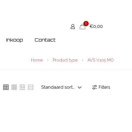
0
€0,00
Inkoop
Contact
Home
Product type
AVS V105 MO
Filters