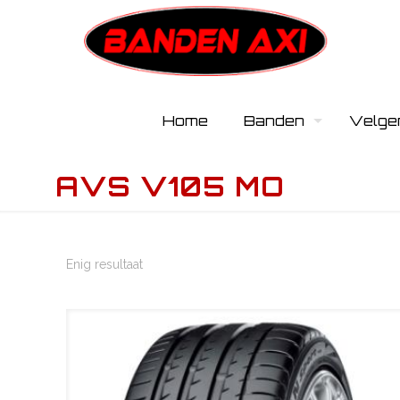
Home
Banden
Velge
AVS V105 MO
Enig resultaat