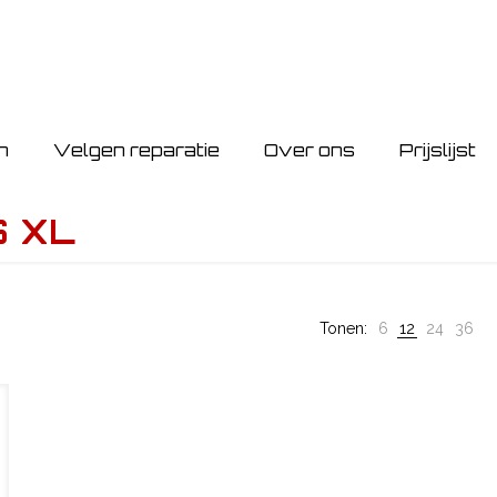
n
Velgen reparatie
Over ons
Prijslijst
S XL
Tonen:
6
12
24
36