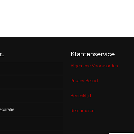
r…
Klantenservice
Algemene Voorwaarden
Privacy Beleid
w
Bedenktijd
eparatie
ikt
Retourneren
s