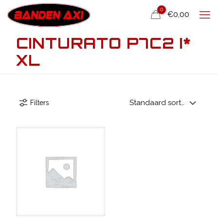
0
€0,00
CINTURATO P7C2 I*
XL
Filters