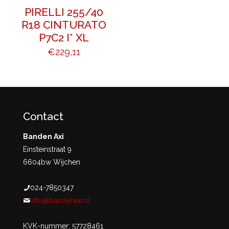
PIRELLI 255/40
R18 CINTURATO
P7C2 I* XL
€
229,11
Contact
Banden Axi
Einsteinstraat 9
6604bw Wijchen
024-7850347
info@bandenaxi.nl
KVK-nummer: 57728461