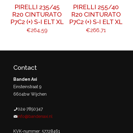
PIRELLI 235/45
PIRELLI 255/40
R20 CINTURATO
R20 CINTURATO
P7C2 (+) S-I ELT XL
P7C2 (+) S-I ELT XL
€
264,59
€
266,71
Contact
Banden Axi
Einsteinstraat 9
6604bw Wijchen
024-7850347
info@bandenaxi.nl
KVK-nummer: 57728461