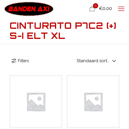
0
€0,00
CINTURATO P7C2 (+)
S-I ELT XL
Filters