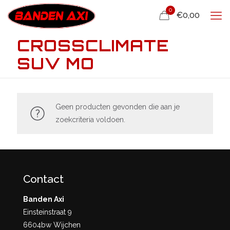
0
€0,00
CROSSCLIMATE
SUV MO
Geen producten gevonden die aan je
zoekcriteria voldoen.
Contact
Banden Axi
Einsteinstraat 9
6604bw Wijchen