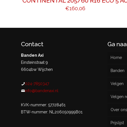
CONTINENTAL 205/60 R16 ECO 5 A
€
160,06
Contact
Ga naa
Banden Axi
Home
Einsteinstraat 9
6604bw Wijchen
Banden
024-7850347
Velgen
Nieu
info@bandenaxi.nl
Velgen r
Gebru
KVK-nummer: 57728461
Over on
BTW-nummer: NL206050999B01
Prijslijst