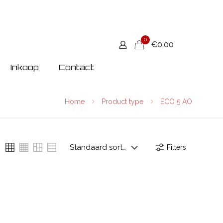
0
€0,00
Inkoop
Contact
Home
Product type
ECO 5 AO
Filters