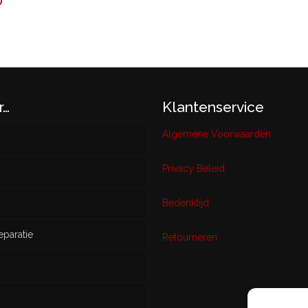
O
r…
Klantenservice
Algemene Voorwaarden
Privacy Beleid
w
Bedenktijd
eparatie
ikt
Retourneren
s