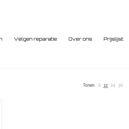
n
Velgen reparatie
Over ons
Prijslijst
Tonen:
6
12
24
36