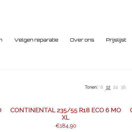
n
Velgen reparatie
Over ons
Prijslijst
Tonen:
6
12
24
36
O
CONTINENTAL 235/55 R18 ECO 6 MO
XL
€
184,90