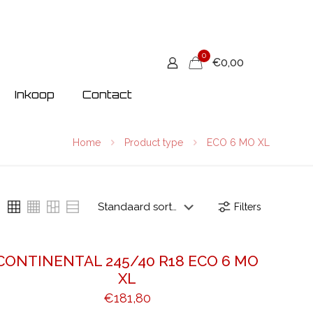
0
€0,00
Inkoop
Contact
Home
Product type
ECO 6 MO XL
Filters
CONTINENTAL 245/40 R18 ECO 6 MO
XL
€
181,80