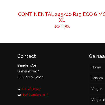
CONTINENTAL 245/40 R19 ECO 6 M
XL
€
211,88
Contact
Ga naa
Banden Axi
Home
Einsteinstraat 9
6604bw Wijchen
Banden
024-7850347
Velgen
Nieu
info@bandenaxi.nl
Velgen r
Gebru