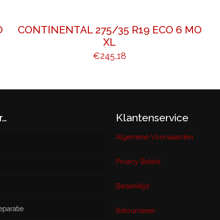
O
CONTINENTAL 275/35 R19 ECO 6 MO
XL
€
245,18
r…
Klantenservice
Algemene Voorwaarden
Privacy Beleid
w
Bedenktijd
eparatie
ikt
Retourneren