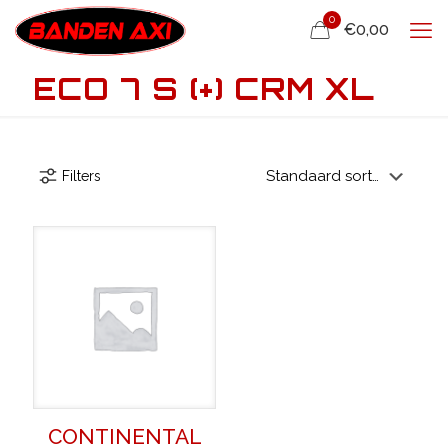
0
€0,00
ECO 7 S (+) CRM XL
Filters
CONTINENTAL