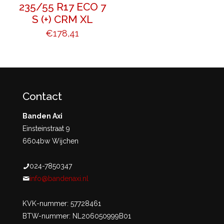
235/55 R17 ECO 7
S (+) CRM XL
€
178,41
Contact
Banden Axi
Einsteinstraat 9
6604bw Wijchen
024-7850347
info@bandenaxi.nl
KVK-nummer: 57728461
BTW-nummer: NL206050999B01