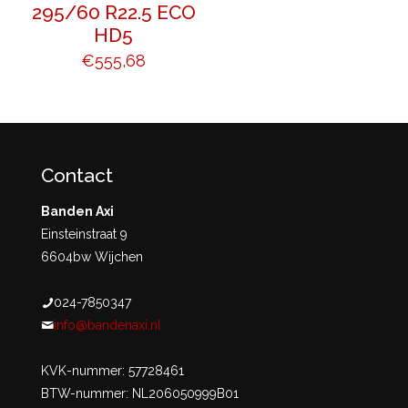
295/60 R22.5 ECO
HD5
€
555,68
Contact
Banden Axi
Einsteinstraat 9
6604bw Wijchen
024-7850347
info@bandenaxi.nl
KVK-nummer: 57728461
BTW-nummer: NL206050999B01