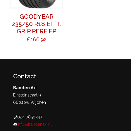
GOODYEAR
235/50 R18 EFFI.
GRIP PERF FP
€
166,92
Contact
Banden Axi
Einsteinstraat 9
6604bw Wijchen
024-7850347
info@bandenaxi.nl