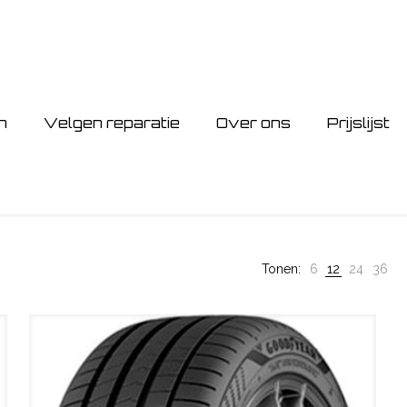
n
Velgen reparatie
Over ons
Prijslijst
Tonen:
6
12
24
36