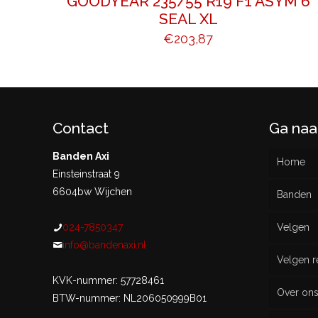
GOODYEAR 235/55 R19 F1 ASYM 6
SEAL XL
€
203,87
Contact
Ga naa
Banden Axi
Home
Einsteinstraat 9
6604bw Wijchen
Banden
024-7850347
Velgen
Nieu
info@bandenaxi.nl
Velgen r
Gebru
KVK-nummer: 57728461
Over on
BTW-nummer: NL206050999B01