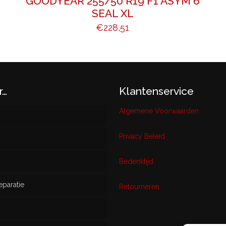
GOODYEAR 255/50 R19 F1 ASYM 6
SEAL XL
€
228,51
r…
Klantenservice
Algemene Voorwaarden
Privacy Beleid
w
Bedenktijd
eparatie
ikt
Retourneren
s