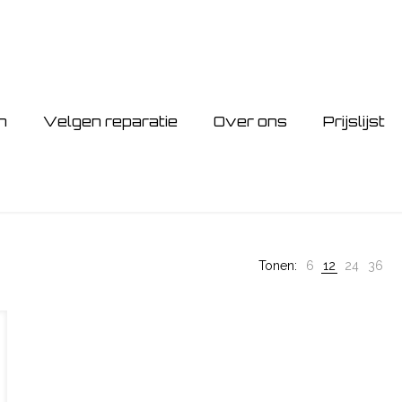
n
Velgen reparatie
Over ons
Prijslijst
Tonen:
6
12
24
36