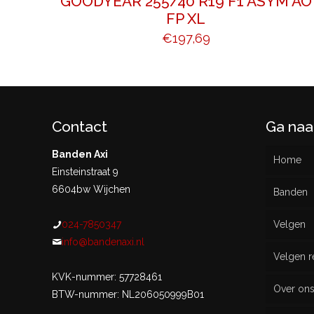
GOODYEAR 255/40 R19 F1 ASYM AO
FP XL
€
197,69
Contact
Ga naa
Banden Axi
Home
Einsteinstraat 9
6604bw Wijchen
Banden
024-7850347
Velgen
Nieu
info@bandenaxi.nl
Velgen r
Gebru
KVK-nummer: 57728461
Over on
BTW-nummer: NL206050999B01