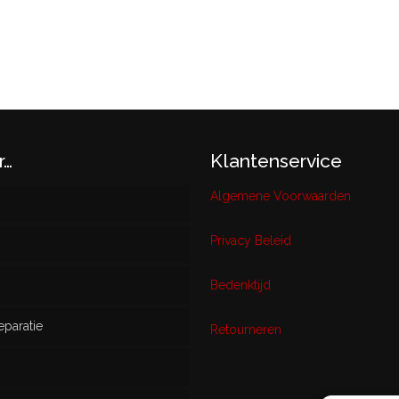
r…
Klantenservice
Algemene Voorwaarden
Privacy Beleid
w
Bedenktijd
eparatie
ikt
Retourneren
s