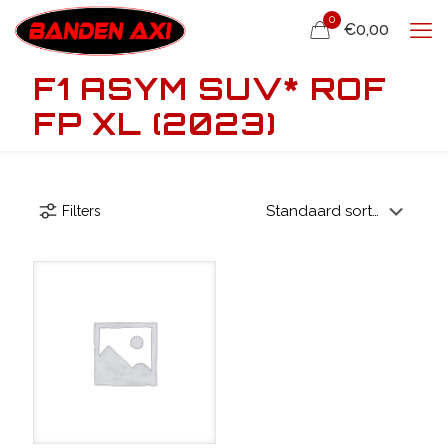
0
€0,00
F1 ASYM SUV* ROF
FP XL (2023)
Filters