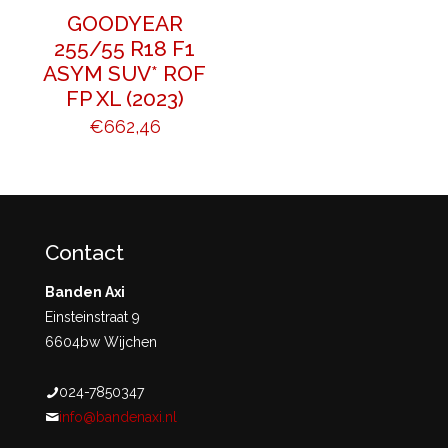
GOODYEAR
255/55 R18 F1
ASYM SUV* ROF
FP XL (2023)
€
662,46
Contact
Banden Axi
Einsteinstraat 9
6604bw Wijchen
024-7850347
info@bandenaxi.nl