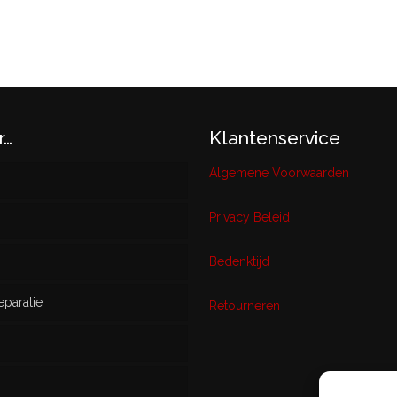
r…
Klantenservice
Algemene Voorwaarden
Privacy Beleid
w
Bedenktijd
eparatie
ikt
Retourneren
s