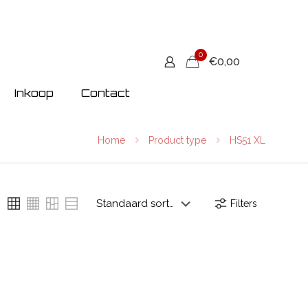
0
€0,00
Inkoop
Contact
Home
Product type
HS51 XL
Filters