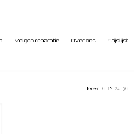
n
Velgen reparatie
Over ons
Prijslijst
Tonen:
6
12
24
36