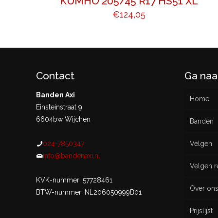
KUMHO 205/45 R17 HS51 XL
€
124,05
Contact
Ga naa
Banden Axi
Home
Einsteinstraat 9
6604bw Wijchen
Banden
024-7850347
Velgen
Nieu
info@bandenaxi.nl
Velgen r
Gebru
KVK-nummer: 57728461
Over on
BTW-nummer: NL206050999B01
Prijslijst