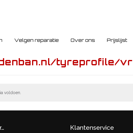
n
Velgen reparatie
Over ons
Prijslijst
denban.nl/tyreprofile/v
ia voldoen.
r…
Klantenservice