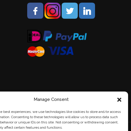
Manage Consent
he best experiences, we use technologies like cookies to store and/or access
mation. Consenting to these technologies will allow us to process data such
behavior or unique IDs on this site. Not consenting or withdrawing consent,
y affect certain features and functions.