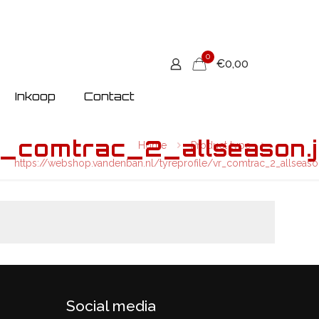
0
€0,00
Inkoop
Contact
r_comtrac_2_allseason.
Home
Product type
https://webshop.vandenban.nl/tyreprofile/vr_comtrac_2_allseaso
Social media