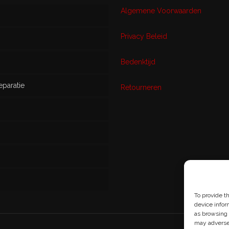
Algemene Voorwaarden
Privacy Beleid
w
Bedenktijd
eparatie
ikt
Retourneren
s
To provide t
device infor
as browsing 
may adversel