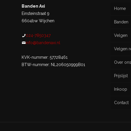
Banden Axi
Home
Einsteinstraat 9
6604bw Wijchen
Banden
024-7850347
Velgen
Nieu
info@bandenaxi.nl
Velgen r
Gebru
KVK-nummer: 57728461
Over on
BTW-nummer: NL206050999B01
Prijslijst
Inkoop
Contact